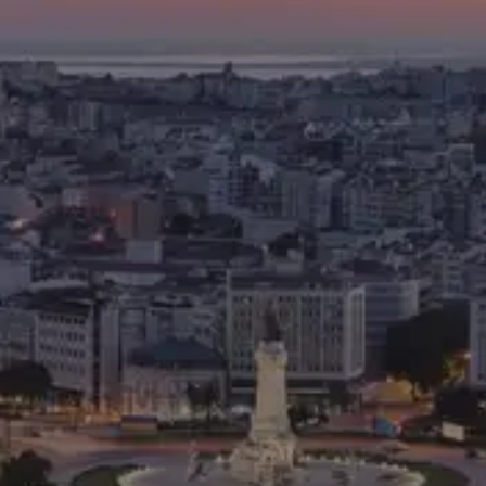
Nome*
Email*
Telefone*
Em que podemos ajudar?
*
ENVIAR PEDIDO