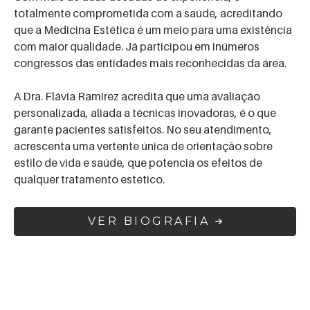
LONGEVIDADE
ia
O Dr. António Hipólito de Aguiar veio integrar a equipa
médica de Anti-aging e Longevidade da LHR. Formado
.
em Medicina Estética, Antienvelhecimento e
Longevidade, apresenta um vasto conhecimento em
práticas inovadoras e eficazes que permitem retardar os
sinais da idade e viver com mais saúde.
Autor de diversas obras literárias da área e membro da
organização Médicos do Mundo, tem um papel ativo na
educação e informação da população sobre
estratégias para melhorar a qualidade de vida. É com
verdadeira paixão e senso de humanismo que atende os
seus pacientes, estabelecendo relações de
proximidade que melhoram todo o acompanhamento
terapêutico.